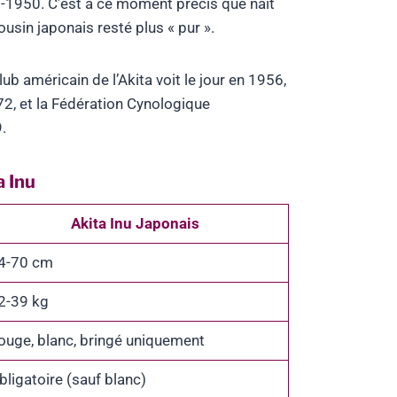
-1950. C’est à ce moment précis que naît
cousin japonais resté plus « pur ».
lub américain de l’Akita voit le jour en 1956,
72, et la Fédération Cynologique
.
a Inu
Akita Inu Japonais
4-70 cm
2-39 kg
ouge, blanc, bringé uniquement
bligatoire (sauf blanc)