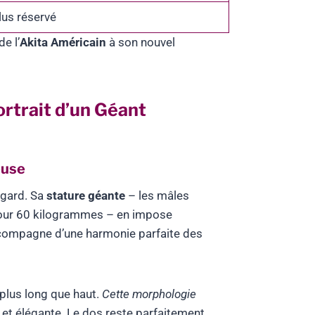
lus réservé
e l’
Akita Américain
à son nouvel
ortrait d’un Géant
euse
egard. Sa
stature géante
– les mâles
pour 60 kilogrammes – en impose
accompagne d’une harmonie parfaite des
 plus long que haut.
Cette morphologie
e et élégante. Le dos reste parfaitement