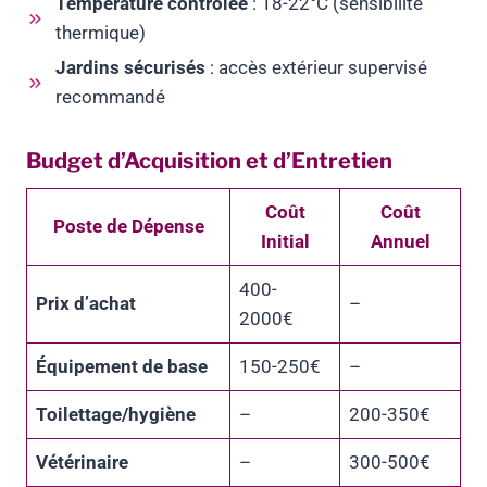
Température contrôlée
: 18-22°C (sensibilité
thermique)
Jardins sécurisés
: accès extérieur supervisé
recommandé
Budget d’Acquisition et d’Entretien
Coût
Coût
Poste de Dépense
Initial
Annuel
400-
Prix d’achat
–
2000€
Équipement de base
150-250€
–
Toilettage/hygiène
–
200-350€
Vétérinaire
–
300-500€