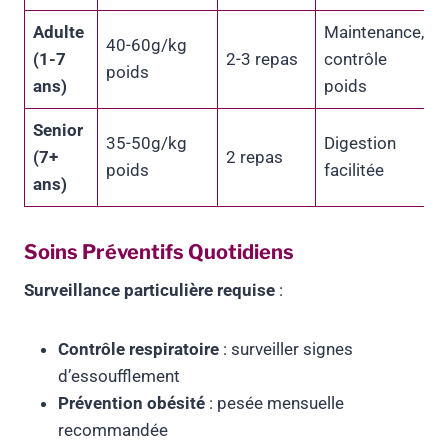
Adulte
Maintenance,
40-60g/kg
(1-7
2-3 repas
contrôle
poids
ans)
poids
Senior
35-50g/kg
Digestion
(7+
2 repas
poids
facilitée
ans)
Soins Préventifs Quotidiens
Surveillance particulière requise
:
Contrôle respiratoire
: surveiller signes
d’essoufflement
Prévention obésité
: pesée mensuelle
recommandée