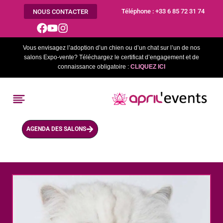
Aller
Téléphone : +33 6 85 72 31 74
NOUS CONTACTER
au
contenu
Vous envisagez l’adoption d’un chien ou d’un chat sur l’un de nos
salons Expo-vente? Téléchargez le certificat d’engagement et de
connaissance obligatoire :
CLIQUEZ ICI
AGENDA DES SALONS