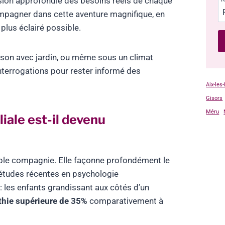
sion approfondie des besoins réels de chaque
ompagner dans cette aventure magnifique, en
 plus éclairé possible.
ison avec jardin, ou même sous un climat
interrogations pour rester informé des
Aix-les
Gisors
Méru
iale est-il devenu
imple compagnie. Elle façonne profondément le
études récentes en psychologie
 les enfants grandissant aux côtés d’un
thie supérieure de 35%
comparativement à