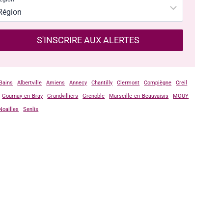
S'INSCRIRE AUX ALERTES
-Bains
Albertville
Amiens
Annecy
Chantilly
Clermont
Compiègne
Creil
Gournay‑en‑Bray
Grandvilliers
Grenoble
Marseille‑en‑Beauvaisis
MOUY
Noailles
Senlis